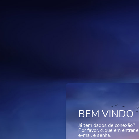
BEM VINDO
Já tem dados de conexão?
Por favor, clique em entrar e
e-mail e senha.